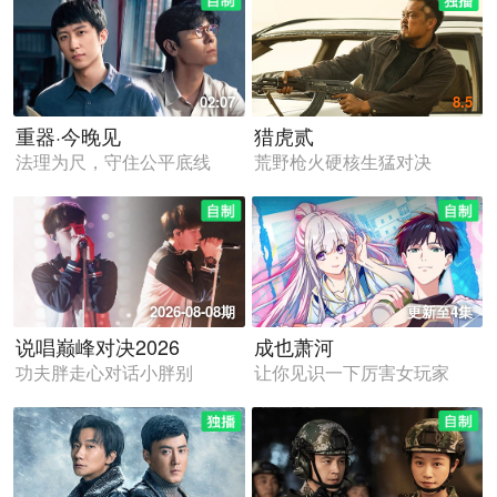
02:07
8.5
重器·今晚见
猎虎贰
法理为尺，守住公平底线
荒野枪火硬核生猛对决
2026-08-08期
更新至4集
说唱巅峰对决2026
成也萧河
功夫胖走心对话小胖别
让你见识一下厉害女玩家