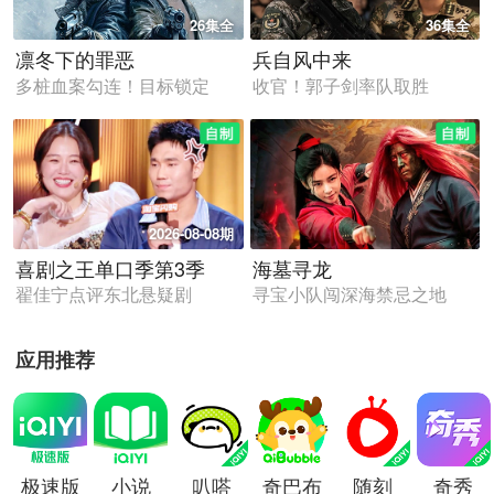
26集全
36集全
凛冬下的罪恶
兵自风中来
多桩血案勾连！目标锁定
收官！郭子剑率队取胜
2026-08-08期
喜剧之王单口季第3季
海墓寻龙
翟佳宁点评东北悬疑剧
寻宝小队闯深海禁忌之地
应用推荐
极速版
小说
叭嗒
奇巴布
随刻
奇秀