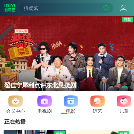
猎虎贰
翟佳宁犀利点评东北悬疑剧
会员中心
电视剧
电影
综艺
儿童
正在热播