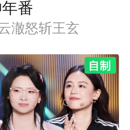
神年番
 云澈怒斩王玄