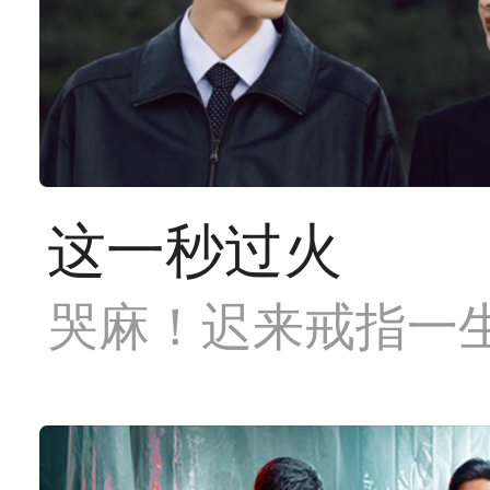
这一秒过火
哭麻！迟来戒指一