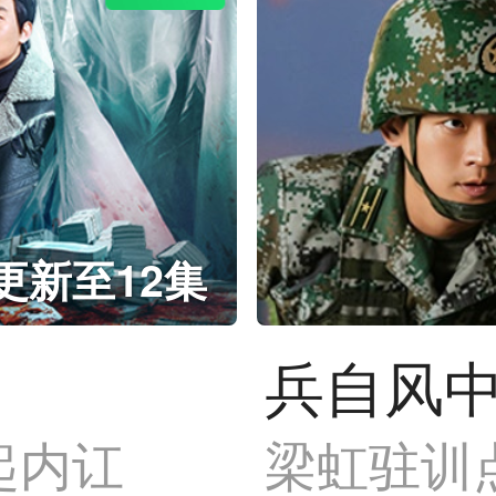
更新至12集
兵自风
起内讧
梁虹驻训