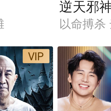
逆天邪
滩
以命搏杀