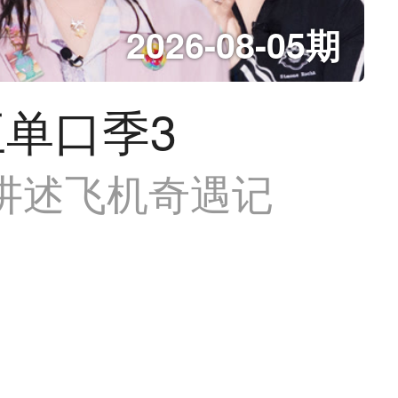
2026-08-05期
单口季3
讲述飞机奇遇记