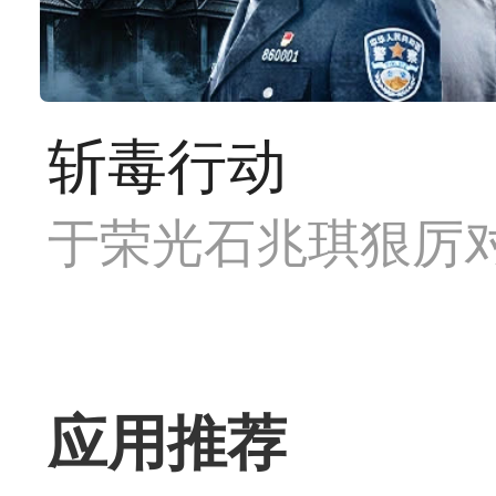
斩毒行动
于荣光石兆琪狠厉
应用推荐