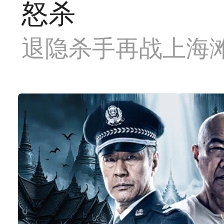
怒杀
退隐杀手再战上海