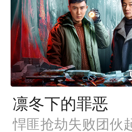
凛冬下的罪恶
悍匪抢劫失败团伙