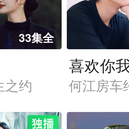
33集全
喜欢你我
生之约
何江房车