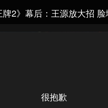
王牌2》幕后：王源放大招 脸
很抱歉