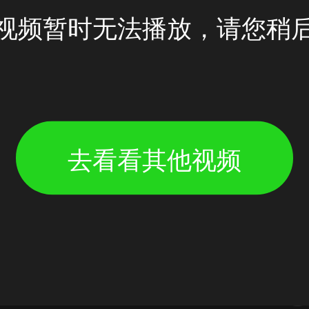
视频暂时无法播放，请您稍
去看看其他视频