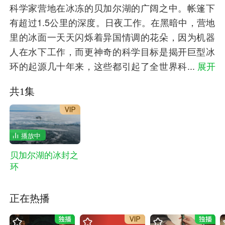
科学家营地在冰冻的贝加尔湖的广阔之中。帐篷下
有超过1.5公里的深度。日夜工作。在黑暗中，营地
里的冰面一天天闪烁着异国情调的花朵，因为机器
人在水下工作，而更神奇的科学目标是揭开巨型冰
环的起源几十年来，这些都引起了全世界科学家的
...
展开
兴趣，但不是虚构的这里的一切都是真实的。他们
共1集
事业的爱好者的努力必然会得到新的发现。解开贝
加尔湖的奥秘之一越来越近了。
播放中
贝加尔湖的冰封之
环
正在热播
1
1
1
1