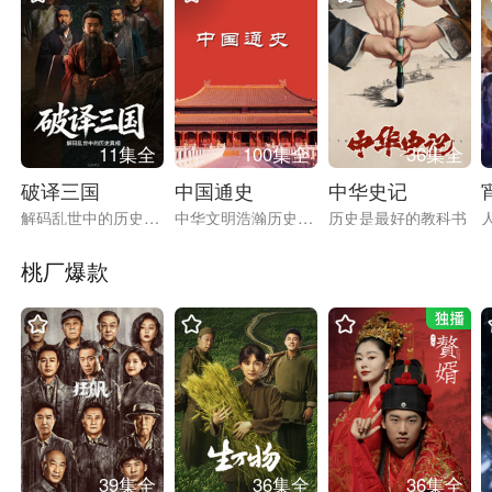
11集全
100集全
36集全
破译三国
中国通史
中华史记
解码乱世中的历史真相
中华文明浩瀚历史图景
历史是最好的教科书
桃厂爆款
1
1
1
1
39集全
36集全
36集全